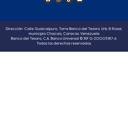
Dirección: Calle Guaicaipuro, Torre Banco del Tesoro. Urb. El Rosal,
municipio Chacao, Caracas. Venezuela
Banco del Tesoro, C.A. Banco Universal © RIF G-20005187-6.
Todos los derechos reservados.