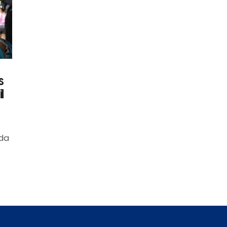
s
l
da