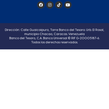
Dirección: Calle Guaicaipuro, Torre Banco del Tesoro. Urb. El Rosal,
municipio Chacao, Caracas. Venezuela
Banco del Tesoro, C.A. Banco Universal © RIF G-20005187-6.
Todos los derechos reservados.