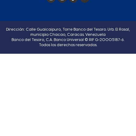
Dirección: Calle Guaicaipuro, Torre Banco del Tesoro. Urb. El Rosal,
municipio Chacao, Caracas. Venezuela
Banco del Tesoro, C.A. Banco Universal © RIF G-20005187-6.
Todos los derechos reservados.