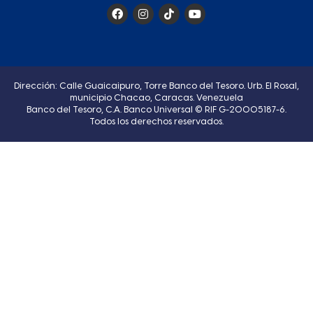
Dirección: Calle Guaicaipuro, Torre Banco del Tesoro. Urb. El Rosal,
municipio Chacao, Caracas. Venezuela
Banco del Tesoro, C.A. Banco Universal © RIF G-20005187-6.
Todos los derechos reservados.