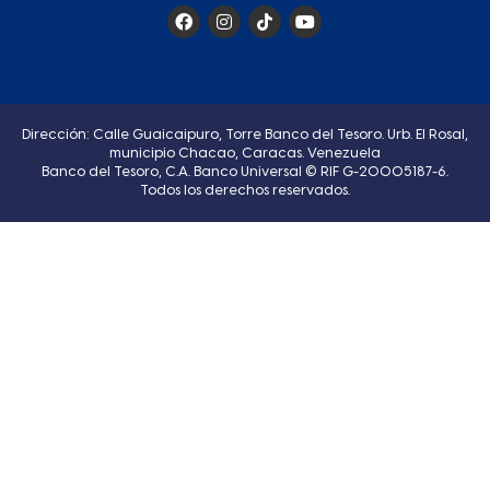
Dirección: Calle Guaicaipuro, Torre Banco del Tesoro. Urb. El Rosal,
municipio Chacao, Caracas. Venezuela
Banco del Tesoro, C.A. Banco Universal © RIF G-20005187-6.
Todos los derechos reservados.