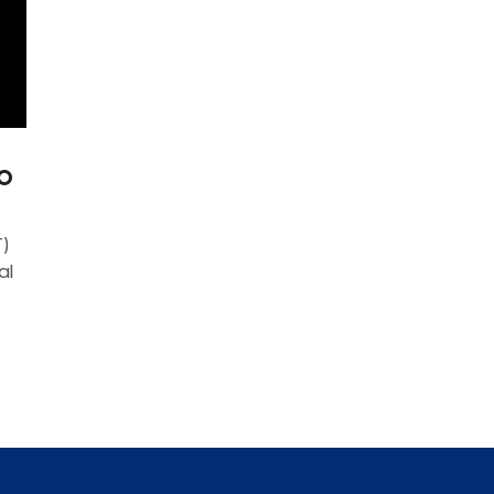
o
)
al