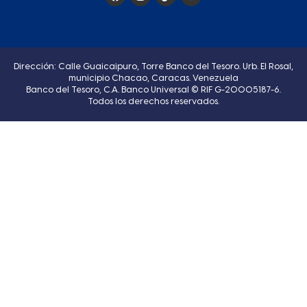
Dirección: Calle Guaicaipuro, Torre Banco del Tesoro. Urb. El Rosal,
municipio Chacao, Caracas. Venezuela
Banco del Tesoro, C.A. Banco Universal © RIF G-20005187-6.
Todos los derechos reservados.