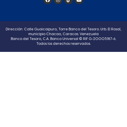
Dirección: Calle Guaicaipuro, Torre Banco del Tesoro. Urb. El Rosal,
municipio Chacao, Caracas. Venezuela
Banco del Tesoro, C.A. Banco Universal © RIF G-20005187-6.
Todos los derechos reservados.