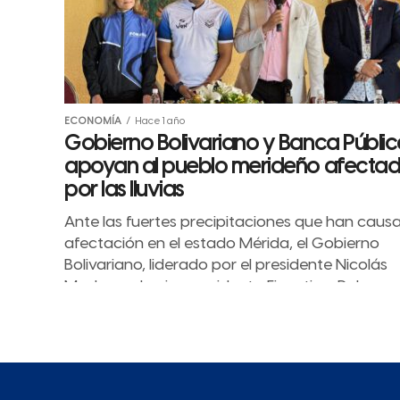
ECONOMÍA
Hace 1 año
Gobierno Bolivariano y Banca Públic
apoyan al pueblo merideño afecta
por las lluvias
Ante las fuertes precipitaciones que han caus
afectación en el estado Mérida, el Gobierno
Bolivariano, liderado por el presidente Nicolás
Maduro, y la vicepresidenta Ejecutiva, Delcy...