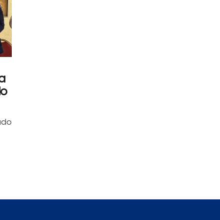
a
do
ado