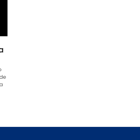
a
o
 de
La