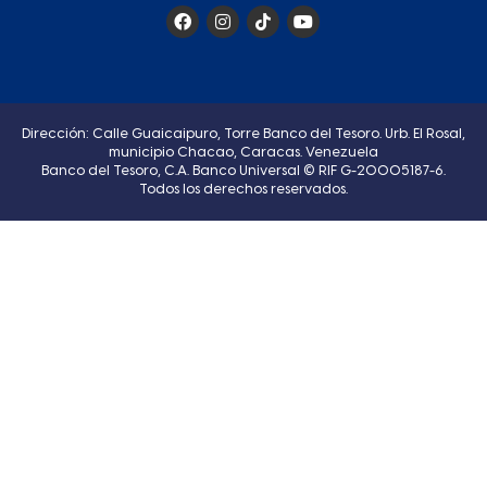
Dirección: Calle Guaicaipuro, Torre Banco del Tesoro. Urb. El Rosal,
municipio Chacao, Caracas. Venezuela
Banco del Tesoro, C.A. Banco Universal © RIF G-20005187-6.
Todos los derechos reservados.