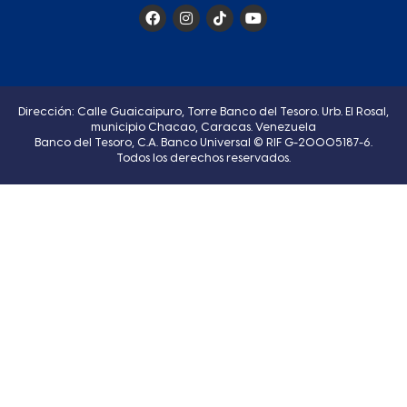
Dirección: Calle Guaicaipuro, Torre Banco del Tesoro. Urb. El Rosal,
municipio Chacao, Caracas. Venezuela
Banco del Tesoro, C.A. Banco Universal © RIF G-20005187-6.
Todos los derechos reservados.