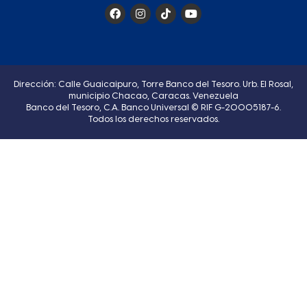
Dirección: Calle Guaicaipuro, Torre Banco del Tesoro. Urb. El Rosal,
municipio Chacao, Caracas. Venezuela
Banco del Tesoro, C.A. Banco Universal © RIF G-20005187-6.
Todos los derechos reservados.