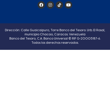
Dirección: Calle Guaicaipuro, Torre Banco del Tesoro. Urb. El Rosal,
municipio Chacao, Caracas. Venezuela
Banco del Tesoro, C.A. Banco Universal © RIF G-20005187-6.
Todos los derechos reservados.