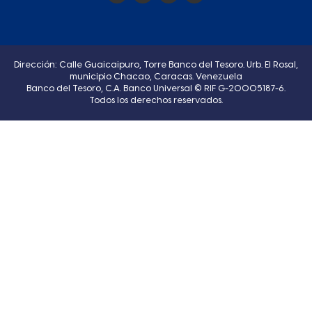
Dirección: Calle Guaicaipuro, Torre Banco del Tesoro. Urb. El Rosal,
municipio Chacao, Caracas. Venezuela
Banco del Tesoro, C.A. Banco Universal © RIF G-20005187-6.
Todos los derechos reservados.