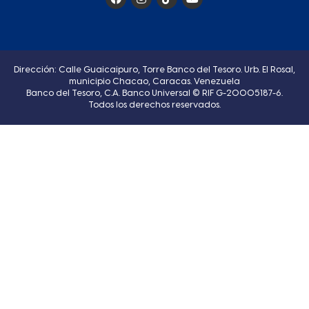
Dirección: Calle Guaicaipuro, Torre Banco del Tesoro. Urb. El Rosal,
municipio Chacao, Caracas. Venezuela
Banco del Tesoro, C.A. Banco Universal © RIF G-20005187-6.
Todos los derechos reservados.