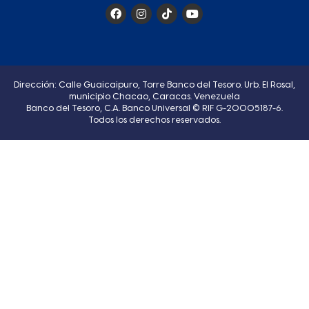
Dirección: Calle Guaicaipuro, Torre Banco del Tesoro. Urb. El Rosal,
municipio Chacao, Caracas. Venezuela
Banco del Tesoro, C.A. Banco Universal © RIF G-20005187-6.
Todos los derechos reservados.