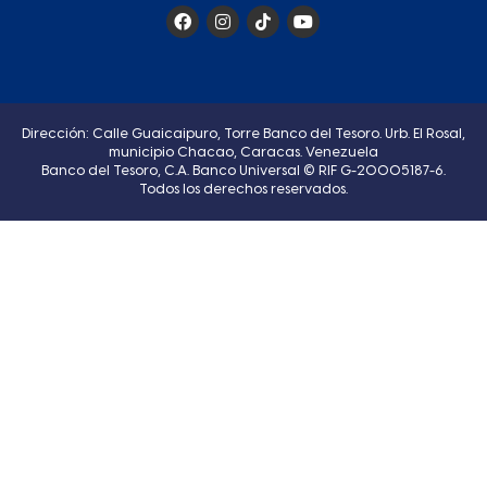
Dirección: Calle Guaicaipuro, Torre Banco del Tesoro. Urb. El Rosal,
municipio Chacao, Caracas. Venezuela
Banco del Tesoro, C.A. Banco Universal © RIF G-20005187-6.
Todos los derechos reservados.