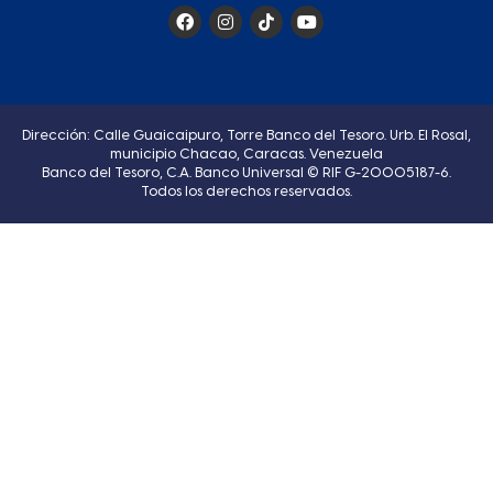
Dirección: Calle Guaicaipuro, Torre Banco del Tesoro. Urb. El Rosal,
municipio Chacao, Caracas. Venezuela
Banco del Tesoro, C.A. Banco Universal © RIF G-20005187-6.
Todos los derechos reservados.