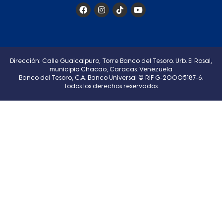
Dirección: Calle Guaicaipuro, Torre Banco del Tesoro. Urb. El Rosal,
municipio Chacao, Caracas. Venezuela
Banco del Tesoro, C.A. Banco Universal © RIF G-20005187-6.
Todos los derechos reservados.